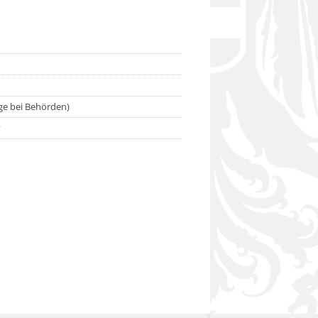
age bei Behörden)
v